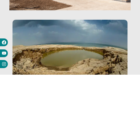
מרכז המבקרים פתוח בימי ראשון-שישי. בשבת המרכז סגור
לחץ כאן
סרטון פרומו לקראת ביקור במרכז
המבקרים החדש ע"ש משה נובומייסקי
בים המלח בסמוך לסדום