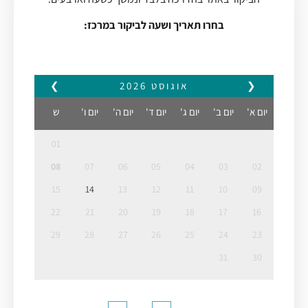
בחרו תאריך ושעה לביקור במרכז:
❮
אוגוסט
2026
❯
יום א'
יום ב'
יום ג'
יום ד'
יום ה'
יום ו'
ש
01
08
07
06
05
04
03
02
15
14
13
12
11
10
09
22
21
20
19
18
17
16
29
28
27
26
25
24
23
31
30