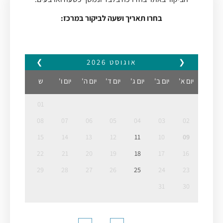
בחרו תאריך ושעה לביקור במרכז:
❮
אוגוסט
2026
❯
יום א'
יום ב'
יום ג'
יום ד'
יום ה'
יום ו'
ש
01
08
07
06
05
04
03
02
15
14
13
12
11
10
09
22
21
20
19
18
17
16
29
28
27
26
25
24
23
31
30