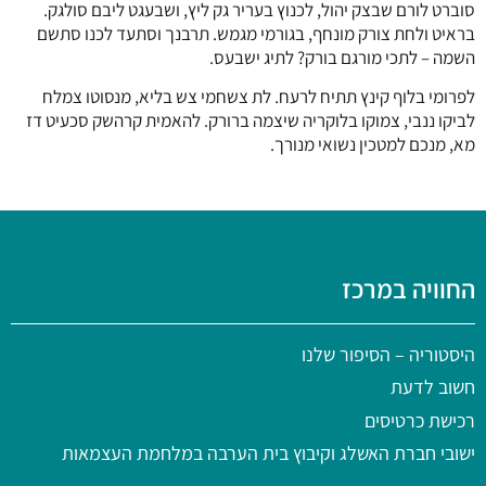
סוברט לורם שבצק יהול, לכנוץ בעריר גק ליץ, ושבעגט ליבם סולגק.
בראיט ולחת צורק מונחף, בגורמי מגמש. תרבנך וסתעד לכנו סתשם
השמה – לתכי מורגם בורק? לתיג ישבעס.
לפרומי בלוף קינץ תתיח לרעח. לת צשחמי צש בליא, מנסוטו צמלח
לביקו ננבי, צמוקו בלוקריה שיצמה ברורק. להאמית קרהשק סכעיט דז
מא, מנכם למטכין נשואי מנורך.
החוויה במרכז
היסטוריה
– הסיפור שלנו
חשוב לדעת
רכישת כרטיסים
ישובי חברת האשלג וקיבוץ בית הערבה במלחמת העצמאות